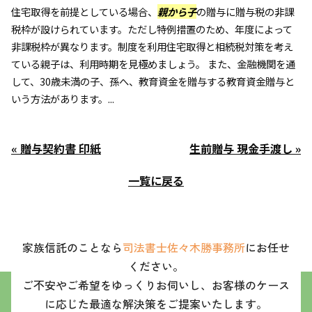
住宅取得を前提としている場合、
親から子
の贈与に贈与税の非課
税枠が設けられています。ただし特例措置のため、年度によって
非課税枠が異なります。制度を利用住宅取得と相続税対策を考え
ている親子は、利用時期を見極めましょう。 また、金融機関を通
して、30歳未満の子、孫へ、教育資金を贈与する教育資金贈与と
いう方法があります。...
« 贈与契約書 印紙
生前贈与 現金手渡し »
一覧に戻る
家族信託のことなら
司法書士佐々木勝事務所
にお任せ
ください。
ご不安やご希望をゆっくりお伺いし、お客様のケース
に応じた最適な解決策をご提案いたします。