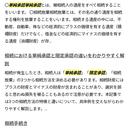
〇
単純承認単純承認
とは、被相続人の遺産をすべて相続すること
をいいます。 〇相続放棄相続放棄とは、その名の通り遺産を相続
する権利を放棄することをいいます。相続する遺産の中には、不
動産、自動車、株などの経済的にプラスの価値を有する遺産（積
極財産）だけでなく、借金などの経済的にマイナスの価値を有す
る遺産（消極財産）が存...
相続における単純承認と限定承認の違いをわかりやすく解
説
相続が発生したとき、相続人は「
単純承認
」「
限定承認
」「相続
放棄」の3つから相続方法を決める必要があります。相続財産には
プラスの財産とマイナスの財産が含まれることがあり、選択を誤
ると思わぬ損失を被ることもあるので注意が必要です。本記事で
は3つの相続方法の特徴と違いについて、具体例を交えながらわか
りやすく解説します。...
相続手続き