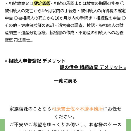
・相続放棄又は
限定承認
・相続の承認または放棄の期間の伸長 〇
被相続人の死亡から4か月以内の手続き・被相続人の所得税の確定
申告 〇被相続人の死亡から10か月以内の手続き・相続税の申告 〇
その他・健康保険証の返却・遺言書の調査、検認・被相続人の財
産調査・遺産分割協議、協議書の作成・不動産の相続人への名義
変更 司法書士...
« 相続人申告登記 デメリット
親の借金 相続放棄 デメリット »
一覧に戻る
家族信託のことなら
司法書士佐々木勝事務所
にお任せ
ください。
ご不安やご希望をゆっくりお伺いし、お客様のケース