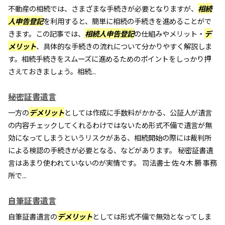
不動産の相続では、さまざまな手続きが必要となりますが、
相続
人申告登記
を利用すると、簡単に相続の手続きを進めることがで
きます。この記事では、
相続人申告登記
の仕組みやメリット・
デ
メリット
、具体的な手続きの流れについて分かりやすく解説しま
す。相続手続きをスムーズに進めるためのポイントをしっかり押
さえておきましょう。相続...
秘密証書遺言
一方の
デメリット
としては作成に手数料がかかる、公証人が遺言
の内容チェックしてくれるわけではないため形式不備で遺言が無
効になってしまうというリスクがある、相続開始の際には裁判所
による検認の手続きが必要となる、などがあります。 秘密証書遺
言はあまり使われていないのが実情です。 司法書士 佐々木 勝 事務
所で...
自筆証書遺言
自筆証書遺言の
デメリット
としては形式不備で無効となってしま