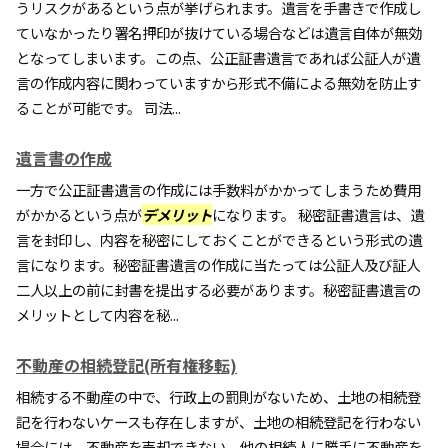
うリスクがあるという点が挙げられます。遺言を手書きで作成し
ていなかったり署名押印が抜けている場合などは遺言自体が無効
となってしまいます。この点、公正証書遺言であれば公証人が遺
言の作成内容に関わっていますから形式不備による無効を防止す
ることが可能です。 司法...
遺言書の作成
一方で公正証書遺言の作成には手数料がかかってしまうため費用
がかかるという点が
デメリット
になります。 秘密証書遺言は、遺
言を封印し、内容を秘密にしておくことができるという形式の遺
言になります。秘密証書遺言の作成に当たっては公証人及び証人
二人以上の前に封書を提出する必要があります。秘密証書遺言の
メリットとして内容を秘...
不動産の相続登記(所有権移転)
相続する不動産の中で、行政上の罰則がないため、土地の相続登
記を行わないケースも存在しますが、土地の相続登記を行わない
場合には、不動産を売却できない、他の相続人に勝手に不動産を