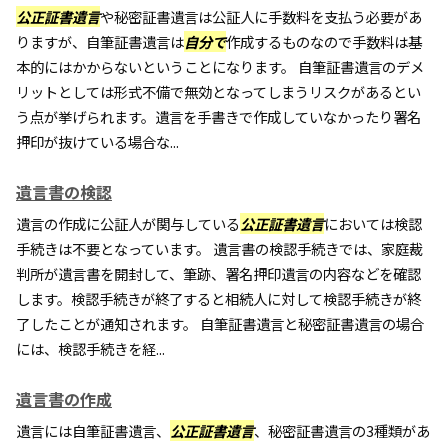
公正証書遺言
や秘密証書遺言は公証人に手数料を支払う必要があ
りますが、自筆証書遺言は
自分で
作成するものなので手数料は基
本的にはかからないということになります。 自筆証書遺言のデメ
リットとしては形式不備で無効となってしまうリスクがあるとい
う点が挙げられます。遺言を手書きで作成していなかったり署名
押印が抜けている場合な...
遺言書の検認
遺言の作成に公証人が関与している
公正証書遺言
においては検認
手続きは不要となっています。 遺言書の検認手続きでは、家庭裁
判所が遺言書を開封して、筆跡、署名押印遺言の内容などを確認
します。検認手続きが終了すると相続人に対して検認手続きが終
了したことが通知されます。 自筆証書遺言と秘密証書遺言の場合
には、検認手続きを経...
遺言書の作成
遺言には自筆証書遺言、
公正証書遺言
、秘密証書遺言の3種類があ