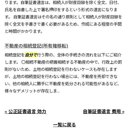
ります。自筆証書遺言は、相続人が財産目録を除く全文、日付、
氏名を自書した上で署名押印をするという形式の遺言になりま
す。 自筆証書遺言はその名の通り原則として相続人が財産目録を
除く全文を手書きで書く必要があるため、作成にある程度の手間
と時間がかかります。
不動産の相続登記(所有権移転)
相続登記を
自分で
行う際の、全体の手続きの流れを以下にご紹介
します。 〇相続不動産の把握相続する不動産の中で、行政上の罰
則がないため、土地の相続登記を行わないケースも存在します
が、土地の相続登記を行わない場合には、不動産を売却できな
い、他の相続人に勝手に不動産を処分される可能性があるなど、
様々なデメリットが存在しま...
« 公正証書遺言 効力
自筆証書遺言 費用 »
一覧に戻る