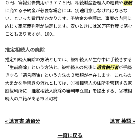
０円、官報公告費用が３７７５円、相続財産管理人の経費や
報酬
に充てる予納金が必要な場合には、別途用意しなければならな
い、といった費用がかかります。予納金の金額は、事案の内容に
応じて家庭裁判所が決定します。安いときには20万円程度で済む
こともありますが、100...
推定相続人の廃除
推定相続人廃除の方法としては、被相続人が生存中に手続きする
「生前廃除」という方法と、被相続人の死後に
遺言執行者
が手続
きする「遺言廃除」という方法の２種類が存在します。これらの
大まかな手続きの流れとしては、①被相続人の住所を管轄する家
庭裁判所に「推定相続人廃除の審判申立書」を提出する、②被相
続人の戸籍がある市区町村...
« 遺言書 遺留分
遺言 英語 »
一覧に戻る