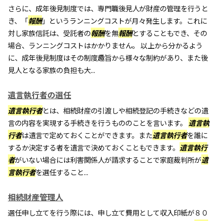
さらに、成年後見制度では、専門職後見人が財産の管理を行うと
き、「
報酬
」というランニングコストが月々発生します。これに
対し家族信託は、受託者の
報酬
を無
報酬
とすることもでき、その
場合、ランニングコストはかかりません。 以上から分かるよう
に、成年後見制度はその制度趣旨から様々な制約があり、また後
見人となる家族の負担も大...
遺言執行者の選任
遺言執行者
とは、相続財産の引渡しや相続登記の手続きなどの遺
言の内容を実現する手続きを行うもののことを言います。
遺言執
行者
は遺言で定めておくことができます。また
遺言執行者
を誰に
するか決定する者を遺言で決めておくこともできます。
遺言執行
者
がいない場合には利害関係人が請求することで家庭裁判所が
遺
言執行者
を選任すること...
相続財産管理人
選任申し立てを行う際には、申し立て費用として収入印紙が８０