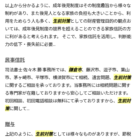
以上から分かるように、成年後見制度はその制度趣旨から様々な
制約があり、また後見人となる家族の負担も大きいことから、利
用をためらう人も多く、
生前対策
としての財産管理目的の観点お
いては、成年後見制度の限界を超えることのできる家族信託の方
に利があると考えられます。 そこで、家族信託を活用し、判断能
力の低下・喪失前に必要...
民事信託
司法書士 佐々木 勝 事務所では、
鎌倉市
、藤沢市、逗子市、葉山
市、茅ヶ崎市、平塚市、横須賀市にて相続、遺言問題、
生前対策
に関するご相談を承っております。当事務所には相続問題に関す
る専門家が在籍しておりますから安心してご相談いただけます。
初回相談、初回電話相談は無料にて承っておりますから、
生前対
策
に関して...
贈与
上記のように、
生前対策
としては様々なものがありますが、節税