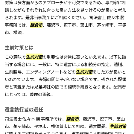
対策は多方面からのアプローチが不可欠であるため、専門家に相
談しながらそれぞれに合った良い方法を見つけるのが良いと考え
られます。是非当事務所にご相談ください。 司法書士 佐々木 勝
事務所では、
鎌倉市
、藤沢市、逗子市、葉山市、茅ヶ崎市、平塚
市、横須...
生前対策とは
この意味で
生前対策
の重要性は非常に高いといえます。以下に該
当する場合には、一般に、特に遺言による相続分の指定、遺贈、
生前贈与、エンディングノートなどの
生前対策
をした方が良いと
いわれています。 夫婦の間に子がいない場合です。残された配偶
者と両親または兄弟姉妹の間での相続手続きとなります。配偶者
にとっては、義理の両親...
遺言執行者の選任
司法書士 佐々木 勝 事務所では、
鎌倉市
、藤沢市、逗子市、葉山
市、茅ヶ崎市、平塚市、横須賀市にて相続、遺言問題、
生前対策
に関するご相談を承っております。当事務所には相続問題に関す