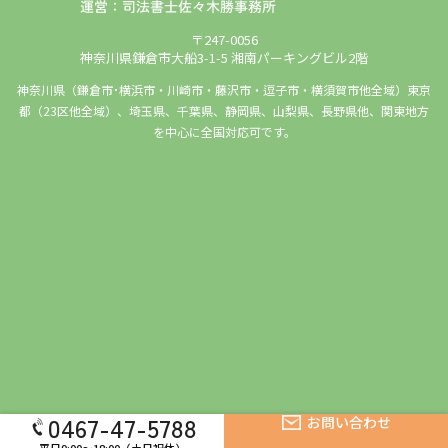
〒247-0056
神奈川県鎌倉市大船3-1-5 湘南パーキングビル2階
神奈川県（鎌倉市･横浜市・川崎市・藤沢市・逗子市・横須賀市他全域）東京
都（23区他全域）、埼玉県、千葉県、静岡県、山梨県、長野県他、関東地方
を中心に全国対応可です。
0467-47-5788
お問い合わせ
Copyright © 湘南・鎌倉の家族信託の相談窓口｜鎌倉市