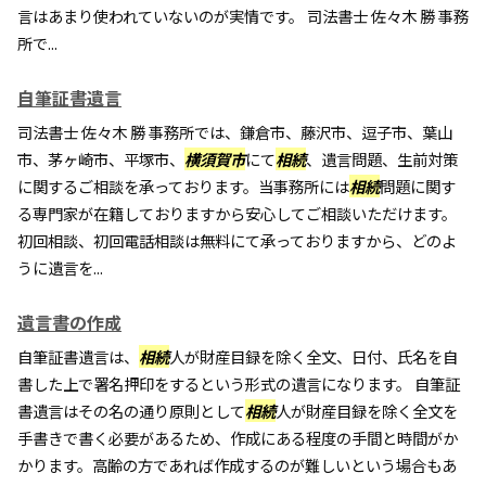
言はあまり使われていないのが実情です。 司法書士 佐々木 勝 事務
所で...
自筆証書遺言
司法書士 佐々木 勝 事務所では、鎌倉市、藤沢市、逗子市、葉山
市、茅ヶ崎市、平塚市、
横須賀市
にて
相続
、遺言問題、生前対策
に関するご相談を承っております。当事務所には
相続
問題に関す
る専門家が在籍しておりますから安心してご相談いただけます。
初回相談、初回電話相談は無料にて承っておりますから、どのよ
うに遺言を...
遺言書の作成
自筆証書遺言は、
相続
人が財産目録を除く全文、日付、氏名を自
書した上で署名押印をするという形式の遺言になります。 自筆証
書遺言はその名の通り原則として
相続
人が財産目録を除く全文を
手書きで書く必要があるため、作成にある程度の手間と時間がか
かります。高齢の方であれば作成するのが難しいという場合もあ