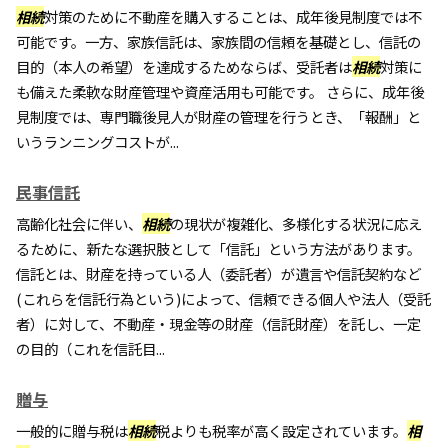
相続
対策のために不動産を購入することは、成年後見制度では不
可能です。一方、家族信託は、家族間の信頼を基礎とし、信託の
目的（本人の希望）を達成するためならば、受託者は
相続
対策に
も備えた柔軟な財産管理や資産活用も可能です。 さらに、成年後
見制度では、専門職後見人が財産の管理を行うとき、「報酬」と
いうランニングコストが...
民事信託
高齢化社会に伴い、
相続
の現状が複雑化、多様化する状況に応え
るために、新たな選択肢として「信託」という方法があります。
信託とは、財産を持っている人（委託者）が遺言や信託契約など
(これらを信託行為という)によって、信頼できる個人や法人（受託
者）に対して、不動産・現金等の財産（信託財産）を託し、一定
の目的（これを信託目...
贈与
一般的に贈与税は
相続
税よりも税率が高く設定されています。
相