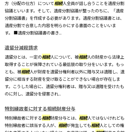
方（分配の仕方）について
相続
人全員が話し合うことを遺産分割
協議といいます。そして、遺産分割協議が整ったのちに、「遺産
分割協議書」を作成する必要があります。遺産分割協議書とは、
遺産分割で合意した内容を明らかにする書面のことをいいま
す。 ■遺産分割協議書の書き...
遺留分減殺請求
遺留分とは、一定の
相続
人について、被
相続
人の財産から法律上
取得することが保障されている最低限の取り分をいいます。もっ
とも、被
相続
人が財産を遺留分権利者以外に贈与又は遺贈し、遺
留分に相当する財産を受け取ることができない場合が存在しま
す。こうした場合に、遺留分権利者は、贈与又は遺贈を受けたも
のに対し、遺留分を侵害され...
特別縁故者に対する相続財産分与
特別縁故者に対する
相続
財産分与とは、
相続
人ではないけれども
特別縁故者に該当する人が、
相続
が発生しても
相続
人としての権