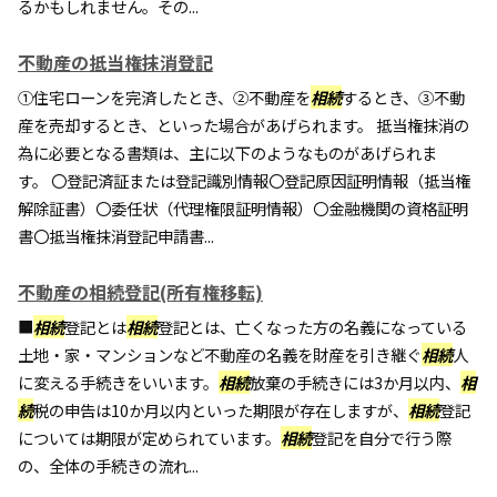
るかもしれません。その...
不動産の抵当権抹消登記
①住宅ローンを完済したとき、②不動産を
相続
するとき、③不動
産を売却するとき、といった場合があげられます。 抵当権抹消の
為に必要となる書類は、主に以下のようなものがあげられま
す。 〇登記済証または登記識別情報〇登記原因証明情報（抵当権
解除証書）〇委任状（代理権限証明情報）〇金融機関の資格証明
書〇抵当権抹消登記申請書...
不動産の相続登記(所有権移転)
■
相続
登記とは
相続
登記とは、亡くなった方の名義になっている
土地・家・マンションなど不動産の名義を財産を引き継ぐ
相続
人
に変える手続きをいいます。
相続
放棄の手続きには3か月以内、
相
続
税の申告は10か月以内といった期限が存在しますが、
相続
登記
については期限が定められています。
相続
登記を自分で行う際
の、全体の手続きの流れ...