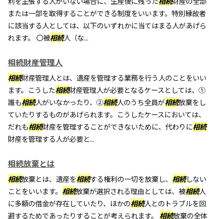
利を主張する人がいない場合に、生産後に残った
相続
財産の全部
または一部を取得することができる制度をいいます。特別縁故者
に該当する人としては、以下のいずれかに当てはまる人があげら
れます。 〇被
相続
人（な...
相続財産管理人
相続
財産管理人とは、遺産を管理する業務を行う人のことをいい
ます。こうした
相続
財産管理人が必要となるケースとしては、①
誰も
相続
人がいなかったり、②
相続
人のうち全員が
相続
放棄をし
ていたりするものがあげられます。こうしたケースにおいては、
だれも
相続
財産を管理することができないために、代わりに
相続
財産を管理する人が必要と...
相続放棄とは
相続
放棄とは、遺産を
相続
する権利の一切を放棄し、
相続
しない
ことをいいます。
相続
放棄が選択される理由としては、被
相続
人
に多額の借金が存在していたり、ほかの
相続
人とのトラブルを回
避するためであったりすることが考えられます。
相続
放棄の全体