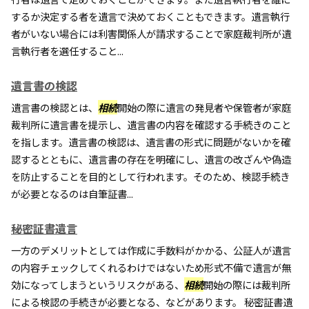
するか決定する者を遺言で決めておくこともできます。遺言執行
者がいない場合には利害関係人が請求することで家庭裁判所が遺
言執行者を選任すること...
遺言書の検認
遺言書の検認とは、
相続
開始の際に遺言の発見者や保管者が家庭
裁判所に遺言書を提示し、遺言書の内容を確認する手続きのこと
を指します。遺言書の検認は、遺言書の形式に問題がないかを確
認するとともに、遺言書の存在を明確にし、遺言の改ざんや偽造
を防止することを目的として行われます。そのため、検認手続き
が必要となるのは自筆証書...
秘密証書遺言
一方のデメリットとしては作成に手数料がかかる、公証人が遺言
の内容チェックしてくれるわけではないため形式不備で遺言が無
効になってしまうというリスクがある、
相続
開始の際には裁判所
による検認の手続きが必要となる、などがあります。 秘密証書遺