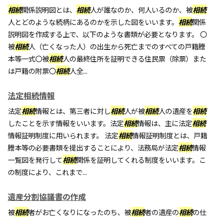
相続
関係説明図とは、
相続
人が誰なのか、何人いるのか、被
相続
人とどのような続柄にあるのかを示した図をいいます。
相続
関係
説明図を作成する上で、以下のような書類が必要となります。 〇
被
相続
人（亡くなった人）の出生から死亡までのすべての戸籍謄
本等一式〇被
相続
人の最終住所を証明できる住民票（除票）また
は戸籍の附票〇
相続
人全...
法定相続情報
法定
相続
情報とは、第三者に対し
相続
人が被
相続
人の遺産を
相続
したことを示す情報をいいます。法定
相続
情報は、主に法定
相続
情報証明制度に用いられます。 法定
相続
情報証明制度とは、戸籍
謄本等の必要書類を提出することにより、法務局が法定
相続
情報
一覧図を発行して
相続
関係を証明してくれる制度をいいます。こ
の制度により、これまで...
遺産分割協議書の作成
被
相続
者がお亡くなりになったのち、被
相続
者の遺産の
相続
の仕