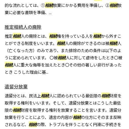
的な流れとしては、①
相続
放棄にかかる費用を準備し、②
相続
放
棄に必要な書類を準備、...
推定相続人の廃除
推定
相続
人の廃除とは、
相続
権を持っている人を
相続
から外すこ
とができる制度をいいます。
相続
人の廃除ができるのは被
相続
人
（亡くなった方）のみであり、また排除のための条件は以下のよ
うに定められています。 〇被
相続
人に対して虐待をしたとき〇被
相続
人に重大な侮辱を加えたとき〇その他の著しい非行があった
とき こうした理由に基...
遺留分放棄
遺留分とは、民法上
相続
人に認められている最低限の
相続
財産を
取得する権利をいいます。そして、遺留分放棄とはこうした最低
限の
相続
財産を取得する権利を放棄することを言います。遺留分
放棄を行うことにより、遺言の内容が
相続
の仕方にそのまま反映
されるなど、
相続
の際、トラブルを伴うことなく円滑に手続きを