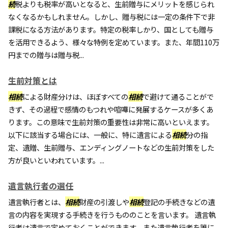
続
税よりも税率が高いとなると、生前贈与にメリットを感じられ
なくなるかもしれません。しかし、贈与税には一定の条件下で非
課税になる方法があります。特定の税率しかり、国としても贈与
を活用できるよう、様々な特例を定めています。また、年間110万
円までの贈与は贈与税...
生前対策とは
相続
による財産分けは、ほぼすべての
相続
で避けて通ることがで
きず、その過程で感情のもつれや喧嘩に発展するケースが多くあ
ります。この意味で生前対策の重要性は非常に高いといえます。
以下に該当する場合には、一般に、特に遺言による
相続
分の指
定、遺贈、生前贈与、エンディングノートなどの生前対策をした
方が良いといわれています。...
遺言執行者の選任
遺言執行者とは、
相続
財産の引渡しや
相続
登記の手続きなどの遺
言の内容を実現する手続きを行うもののことを言います。 遺言執
行者は遺言で定めておくことができます。また遺言執行者を誰に