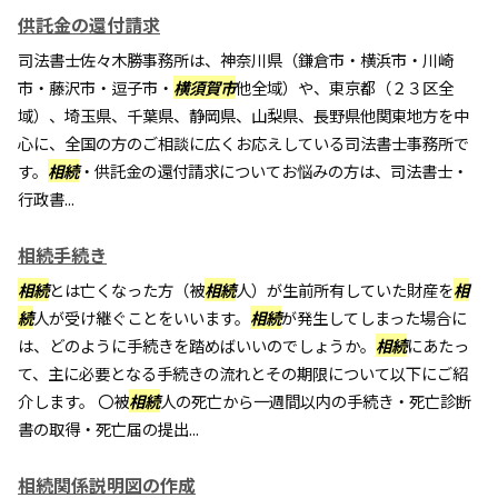
供託金の還付請求
司法書士佐々木勝事務所は、神奈川県（鎌倉市・横浜市・川崎
市・藤沢市・逗子市・
横須賀市
他全域）や、東京都（２３区全
域）、埼玉県、千葉県、静岡県、山梨県、長野県他関東地方を中
心に、全国の方のご相談に広くお応えしている司法書士事務所で
す。
相続
・供託金の還付請求についてお悩みの方は、司法書士・
行政書...
相続手続き
相続
とは亡くなった方（被
相続
人）が生前所有していた財産を
相
続
人が受け継ぐことをいいます。
相続
が発生してしまった場合に
は、どのように手続きを踏めばいいのでしょうか。
相続
にあたっ
て、主に必要となる手続きの流れとその期限について以下にご紹
介します。 〇被
相続
人の死亡から一週間以内の手続き・死亡診断
書の取得・死亡届の提出...
相続関係説明図の作成