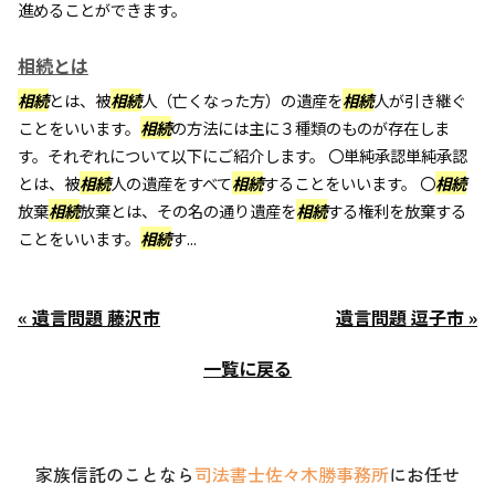
進めることができます。
相続とは
相続
とは、被
相続
人（亡くなった方）の遺産を
相続
人が引き継ぐ
ことをいいます。
相続
の方法には主に３種類のものが存在しま
す。それぞれについて以下にご紹介します。 〇単純承認単純承認
とは、被
相続
人の遺産をすべて
相続
することをいいます。 〇
相続
放棄
相続
放棄とは、その名の通り遺産を
相続
する権利を放棄する
ことをいいます。
相続
す...
« 遺言問題 藤沢市
遺言問題 逗子市 »
一覧に戻る
家族信託のことなら
司法書士佐々木勝事務所
にお任せ