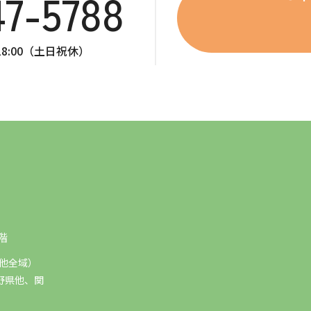
47-5788
～18:00（土日祝休）
階
他全域）
野県他、関