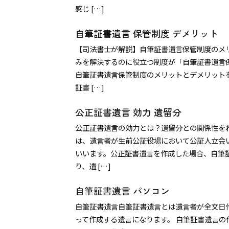
感じ […]
自筆証書遺言 保管制度 デメリット
【司法書士が解説】自筆証書遺言保管制度のメ
みを解決するのに役立つ制度が「自筆証書遺言
自筆証書遺言保管制度のメリットとデメリット
証書 […]
公正証書遺言 効力 遺留分
公正証書遺言の効力とは？遺留分との関係性を
は、遺言者が生前公証役場において公証人立会
いいます。公正証書遺言を作成した場合、自筆
り、遺 […]
自筆証書遺言 パソコン
自筆証書遺言自筆証書遺言とは遺言者が全文日
って作成する遺言になります。 自筆証書遺言の