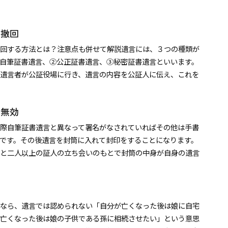
 撤回
回する方法とは？注意点も併せて解説遺言には、３つの種類が
自筆証書遺言、②公正証書遺言、③秘密証書遺言といいます。
遺言者が公証役場に行き、遺言の内容を公証人に伝え、これを
 無効
際自筆証書遺言と異なって署名がなされていればその他は手書
です。その後遺言を封筒に入れて封印をすることになります。
と二人以上の証人の立ち会いのもとで封筒の中身が自身の遺言
なら、遺言では認められない「自分が亡くなった後は娘に自宅
亡くなった後は娘の子供である孫に相続させたい」という意思