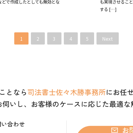
などで作成したとしても無効とな
も実現させること
する […]
1
2
3
4
5
Next
ことなら
司法書士佐々木勝事務所
にお任
お伺いし、お客様のケースに応じた最適な
問い合わせ
お