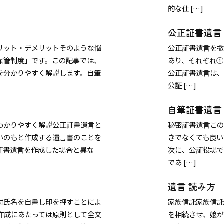
的な仕 […]
公正証書遺言
リット・デメリットそのような悩
公正証書遺言を撤
保管制度」です。この記事では、
あり、それぞれ①
を分かりやすく解説します。自筆
公正証書遺言は、
公証 […]
自筆証書遺言
わかりやすく解説公正証書遺言と
秘密証書遺言この
いのもと作成する遺言書のことを
きでなくても良い
証書遺言を作成した場合と異な
次に、公証役場で
であ […]
遺言 読み方
付氏名を自書し印を押すことによ
家族信託家族信託
作成にあたっては原則として全文
を相続させ、娘が