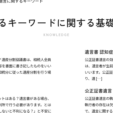
遺言に関するキーワード
るキーワードに関する基
KNOWLEDGE
遺言書 認知
？遺産分割協議書は、相続人全員
公正証書遺言の効
容を書面に書き記したものをいい
は、遺言者が生前
相続分に従った遺産分割を行う場
いいます。公正証
り、遺 […]
公正証書遺言
ットはある？遺言書がある場合、
公正証書遺言の執
判所で行う必要があります。とは
執行者の存在は欠
しないと不利になる？」と不安に
で、遺言に関する