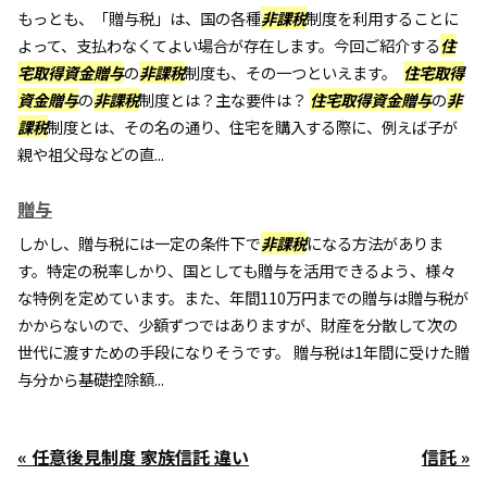
もっとも、「贈与税」は、国の各種
非課税
制度を利用することに
よって、支払わなくてよい場合が存在します。今回ご紹介する
住
宅取得資金贈与
の
非課税
制度も、その一つといえます。
住宅取得
資金贈与
の
非課税
制度とは？主な要件は？
住宅取得資金贈与
の
非
課税
制度とは、その名の通り、住宅を購入する際に、例えば子が
親や祖父母などの直...
贈与
しかし、贈与税には一定の条件下で
非課税
になる方法がありま
す。特定の税率しかり、国としても贈与を活用できるよう、様々
な特例を定めています。また、年間110万円までの贈与は贈与税が
かからないので、少額ずつではありますが、財産を分散して次の
世代に渡すための手段になりそうです。 贈与税は1年間に受けた贈
与分から基礎控除額...
« 任意後見制度 家族信託 違い
信託 »